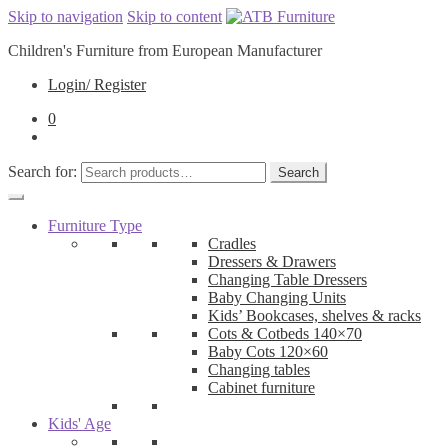
Skip to navigation
Skip to content
Children's Furniture from European Manufacturer
Login/ Register
0
Search for:
Search
Furniture Type
Cradles
Dressers & Drawers
Changing Table Dressers
Baby Changing Units
Kids’ Bookcases, shelves & racks
Cots & Cotbeds 140×70
Baby Cots 120×60
Changing tables
Cabinet furniture
Kids' Age