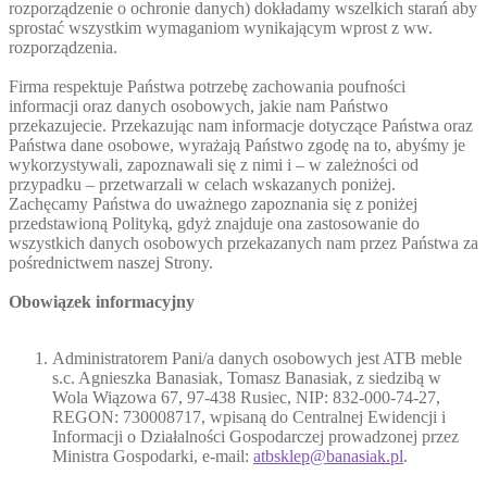
rozporządzenie o ochronie danych) dokładamy wszelkich starań aby
sprostać wszystkim wymaganiom wynikającym wprost z ww.
rozporządzenia.
Firma respektuje Państwa potrzebę zachowania poufności
informacji oraz danych osobowych, jakie nam Państwo
przekazujecie. Przekazując nam informacje dotyczące Państwa oraz
Państwa dane osobowe, wyrażają Państwo zgodę na to, abyśmy je
wykorzystywali, zapoznawali się z nimi i – w zależności od
przypadku – przetwarzali w celach wskazanych poniżej.
Zachęcamy Państwa do uważnego zapoznania się z poniżej
przedstawioną Polityką, gdyż znajduje ona zastosowanie do
wszystkich danych osobowych przekazanych nam przez Państwa za
pośrednictwem naszej Strony.
Obowiązek informacyjny
Administratorem Pani/a danych osobowych jest ATB meble
s.c. Agnieszka Banasiak, Tomasz Banasiak, z siedzibą w
Wola Wiązowa 67, 97-438 Rusiec, NIP: 832-000-74-27,
REGON: 730008717, wpisaną do Centralnej Ewidencji i
Informacji o Działalności Gospodarczej prowadzonej przez
Ministra Gospodarki, e-mail:
atbsklep@banasiak.pl
.