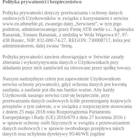
Polityka prywatności i bezpieczeństwo
Polityka prywatności dotyczy przetwarzania i ochrony danych
osobowych Użytkowników w związku z korzystaniem z serwisu
www.en.atbmeble.pl, zwanego dalej „Serwisem”, w tym jego
podstron, administrowanego przez Firmę ATB meble s.c. Agnieszka
Banasiak, Tomasz Banasiak, z siedzibą w Wola Wiązowa 67, 97-
438 Rusiec, NIP: 832-000-74-27, REGON: 730008717, która jest
administratorem, dalej zwana ‘firmą.
Polityka prywatności zawiera obowiązujące w Serwisie zasady
zbierania i wykorzystywania danych o Użytkownikach przy
składaniu przez nich zamówień na oferowane przez spółkę towary.
Naszym nadrzędnym celem jest zapewnienie Użytkownikom
serwisu ochrony prywatności, gdyż ochrona danych jest kwestią
zaufania, a zaufanie jest dla nas bardzo ważne. Aby każdy
Użytkownik naszego serwisu czuł się bezpiecznie, przy
przetwarzaniu danych osobowych ściśle przestrzegamy krajowych
przepisów a tym zakresie, a w związku z rozpoczęciem stosowania
z dniem 25 maja 2018 roku Rozporządzenia Parlamentu
Europejskiego i Rady (UE) 2016/679 z dnia 27 kwietnia 2016 r.
w sprawie ochrony osób fizycznych w związku z przetwarzaniem
danych osobowych i w sprawie swobodnego przepływu takich
danych oraz uchylenia dyrektywy 95/46/WE (ogólne