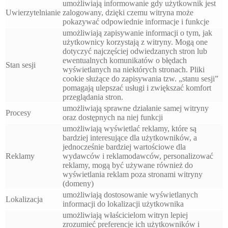
umożliwiają informowanie gdy użytkownik jest
Uwierzytelnianie
zalogowany, dzięki czemu witryna może
pokazywać odpowiednie informacje i funkcje
umożliwiają zapisywanie informacji o tym, jak
użytkownicy korzystają z witryny. Mogą one
dotyczyć najczęściej odwiedzanych stron lub
ewentualnych komunikatów o błędach
Stan sesji
wyświetlanych na niektórych stronach. Pliki
cookie służące do zapisywania tzw. „stanu sesji”
pomagają ulepszać usługi i zwiększać komfort
przeglądania stron.
umożliwiają sprawne działanie samej witryny
Procesy
oraz dostępnych na niej funkcji
umożliwiają wyświetlać reklamy, które są
bardziej interesujące dla użytkowników, a
jednocześnie bardziej wartościowe dla
Reklamy
wydawców i reklamodawców, personalizować
reklamy, mogą być używane również do
wyświetlania reklam poza stronami witryny
(domeny)
umożliwiają dostosowanie wyświetlanych
Lokalizacja
informacji do lokalizacji użytkownika
umożliwiają właścicielom witryn lepiej
zrozumieć preferencje ich użytkowników i