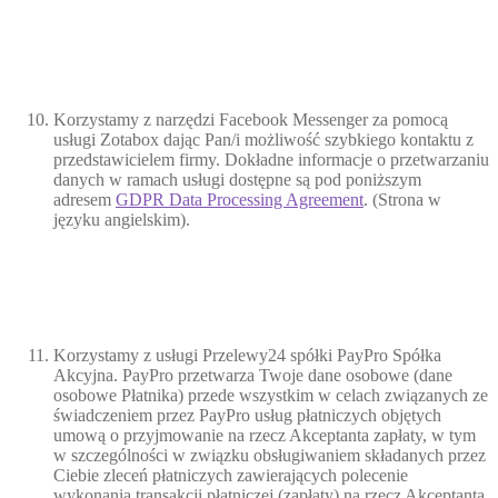
Korzystamy z narzędzi Facebook Messenger za pomocą
usługi Zotabox dając Pan/i możliwość szybkiego kontaktu z
przedstawicielem firmy. Dokładne informacje o przetwarzaniu
danych w ramach usługi dostępne są pod poniższym
adresem
GDPR Data Processing Agreement
. (Strona w
języku angielskim).
Korzystamy z usługi Przelewy24 spółki PayPro Spółka
Akcyjna. PayPro przetwarza Twoje dane osobowe (dane
osobowe Płatnika) przede wszystkim w celach związanych ze
świadczeniem przez PayPro usług płatniczych objętych
umową o przyjmowanie na rzecz Akceptanta zapłaty, w tym
w szczególności w związku obsługiwaniem składanych przez
Ciebie zleceń płatniczych zawierających polecenie
wykonania transakcji płatniczej (zapłaty) na rzecz Akceptanta.